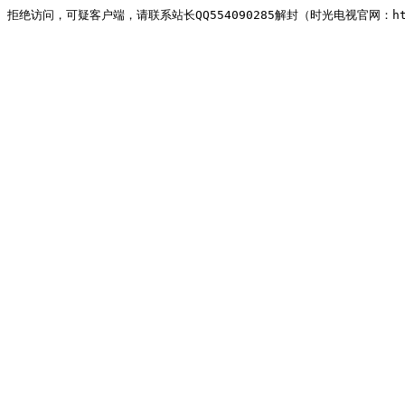
拒绝访问，可疑客户端，请联系站长QQ554090285解封（时光电视官网：http