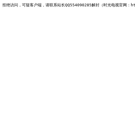
拒绝访问，可疑客户端，请联系站长QQ554090285解封（时光电视官网：http