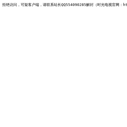
拒绝访问，可疑客户端，请联系站长QQ554090285解封（时光电视官网：http