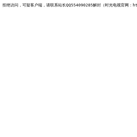
拒绝访问，可疑客户端，请联系站长QQ554090285解封（时光电视官网：http