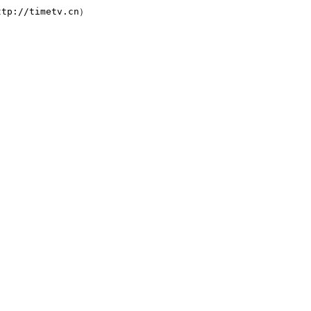
://timetv.cn）