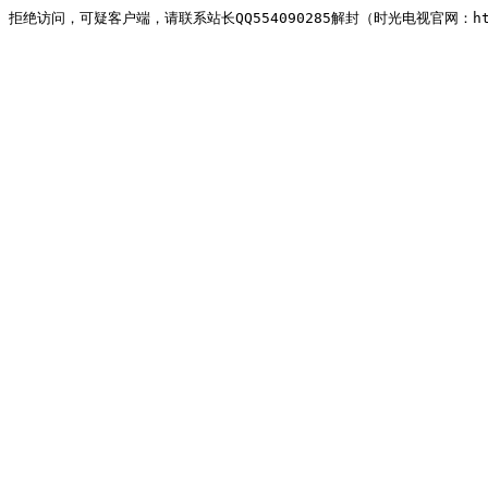
拒绝访问，可疑客户端，请联系站长QQ554090285解封（时光电视官网：http