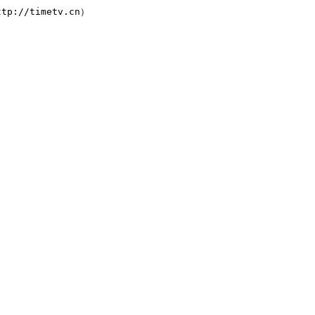
://timetv.cn）