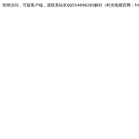
拒绝访问，可疑客户端，请联系站长QQ554090285解封（时光电视官网：http