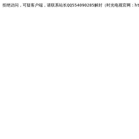
拒绝访问，可疑客户端，请联系站长QQ554090285解封（时光电视官网：http