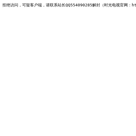
拒绝访问，可疑客户端，请联系站长QQ554090285解封（时光电视官网：http