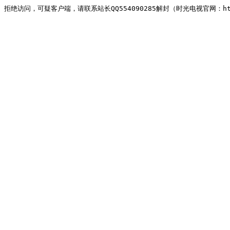
拒绝访问，可疑客户端，请联系站长QQ554090285解封（时光电视官网：http