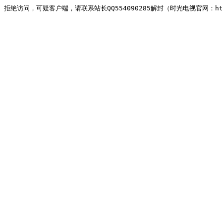
拒绝访问，可疑客户端，请联系站长QQ554090285解封（时光电视官网：http