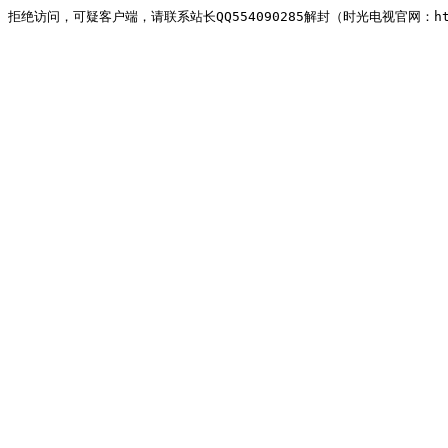
拒绝访问，可疑客户端，请联系站长QQ554090285解封（时光电视官网：http