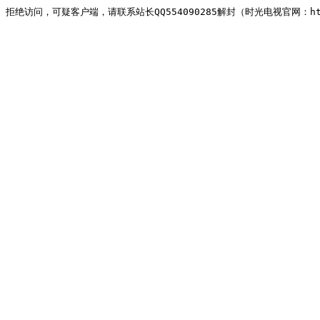
拒绝访问，可疑客户端，请联系站长QQ554090285解封（时光电视官网：http