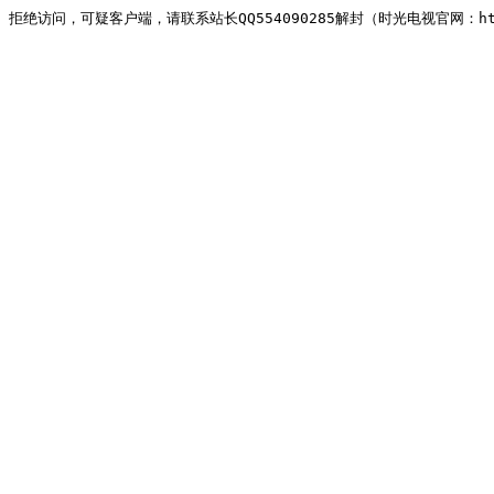
拒绝访问，可疑客户端，请联系站长QQ554090285解封（时光电视官网：http