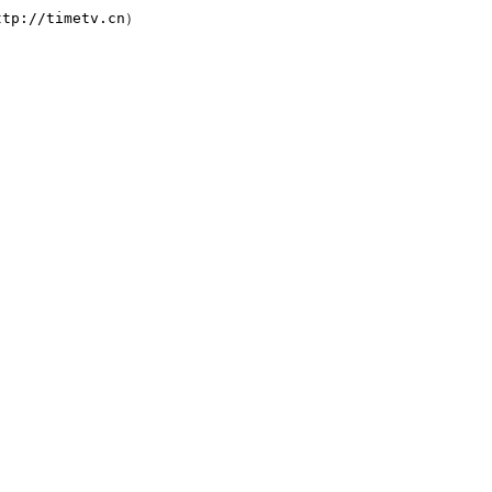
://timetv.cn）