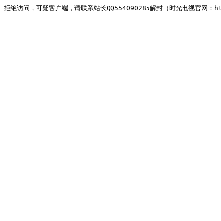
拒绝访问，可疑客户端，请联系站长QQ554090285解封（时光电视官网：http