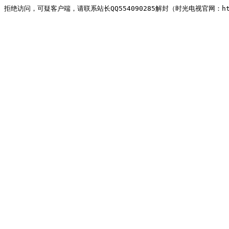
拒绝访问，可疑客户端，请联系站长QQ554090285解封（时光电视官网：http